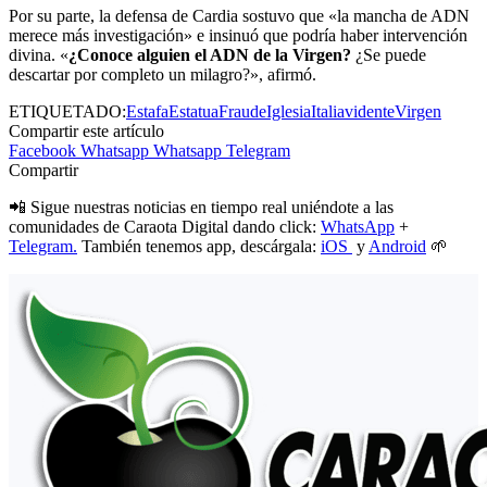
Por su parte, la defensa de Cardia sostuvo que «la mancha de ADN
merece más investigación» e insinuó que podría haber intervención
divina. «
¿Conoce alguien el ADN de la Virgen?
¿Se puede
descartar por completo un milagro?», afirmó.
ETIQUETADO:
Estafa
Estatua
Fraude
Iglesia
Italia
vidente
Virgen
Compartir este artículo
Facebook
Whatsapp
Whatsapp
Telegram
Compartir
📲 Sigue nuestras noticias en tiempo real uniéndote a las
comunidades de Caraota Digital dando click:
WhatsApp
+
Telegram.
También tenemos app, descárgala:
iOS
y
Android
🌱