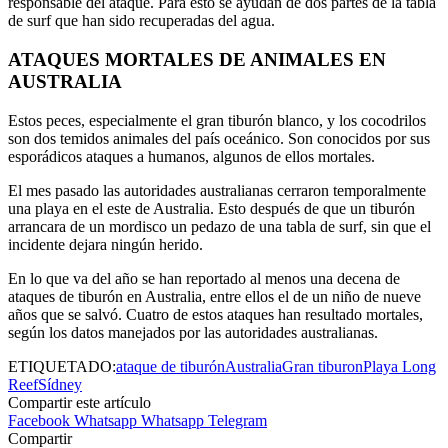
responsable del ataque. Para esto se ayudan de dos partes de la tabla
de surf que han sido recuperadas del agua.
ATAQUES MORTALES DE ANIMALES EN
AUSTRALIA
Estos peces, especialmente el gran tiburón blanco, y los cocodrilos
son dos temidos animales del país oceánico. Son conocidos por sus
esporádicos ataques a humanos, algunos de ellos mortales.
El mes pasado las autoridades australianas cerraron temporalmente
una playa en el este de Australia. Esto después de que un tiburón
arrancara de un mordisco un pedazo de una tabla de surf, sin que el
incidente dejara ningún herido.
En lo que va del año se han reportado al menos una decena de
ataques de tiburón en Australia, entre ellos el de un niño de nueve
años que se salvó. Cuatro de estos ataques han resultado mortales,
según los datos manejados por las autoridades australianas.
ETIQUETADO:
ataque de tiburón
Australia
Gran tiburon
Playa Long
Reef
Sídney
Compartir este artículo
Facebook
Whatsapp
Whatsapp
Telegram
Compartir