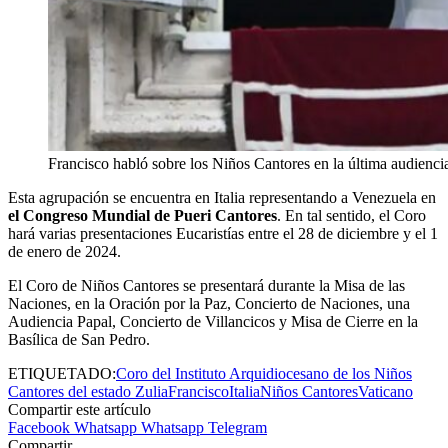
Francisco habló sobre los Niños Cantores en la última audienc
Esta agrupación se encuentra en Italia representando a Venezuela en
el Congreso Mundial de Pueri Cantores
. En tal sentido, el Coro
hará varias presentaciones Eucaristías entre el 28 de diciembre y el 1
de enero de 2024.
El Coro de Niños Cantores se presentará durante la Misa de las
Naciones, en la Oración por la Paz, Concierto de Naciones, una
Audiencia Papal, Concierto de Villancicos y Misa de Cierre en la
Basílica de San Pedro.
ETIQUETADO:
Coro del Instituto Arquidiocesano de los Niños
Cantores del estado Zulia
Francisco
Italia
Niños Cantores
Vaticano
Compartir este artículo
Facebook
Whatsapp
Whatsapp
Telegram
Compartir