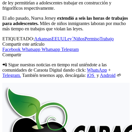
de ley permitirían a adolescentes trabajar en construcción y
frigoríficos respectivamente.
El año pasado, Nueva Jersey
extendió a seis las horas de trabajos
para adolescentes.
Miles de niños inmigrantes laboran por mucho
más tiempo en trabajos que violan las leyes.
ETIQUETADO:
Arkansas
EEUU
Ley´
Niños
Permiso
Trabajo
Compartir este artículo
Facebook
Whatsapp
Whatsapp
Telegram
Compartir
📲 Sigue nuestras noticias en tiempo real uniéndote a las
comunidades de Caraota Digital dando click:
WhatsApp
+
Telegram.
También tenemos app, descárgala:
iOS
y
Android
🌱