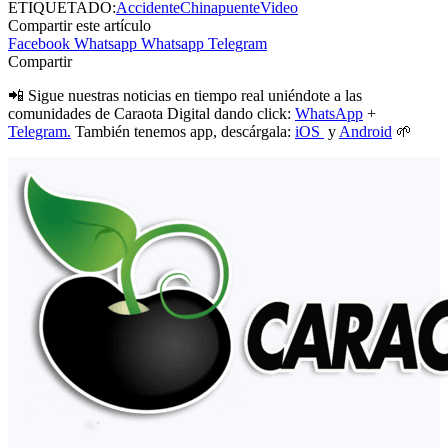
ETIQUETADO:
Accidente
China
puente
Video
Compartir este artículo
Facebook
Whatsapp
Whatsapp
Telegram
Compartir
📲 Sigue nuestras noticias en tiempo real uniéndote a las
comunidades de Caraota Digital dando click:
WhatsApp
+
Telegram.
También tenemos app, descárgala:
iOS
y
Android
🌱