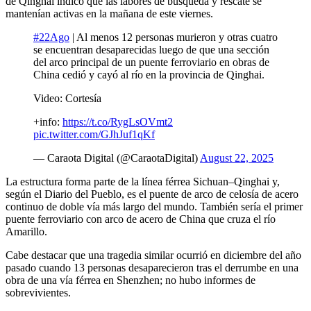
de Qinghai indicó que las labores de búsqueda y rescate se
mantenían activas en la mañana de este viernes.
#22Ago
| Al menos 12 personas murieron y otras cuatro
se encuentran desaparecidas luego de que una sección
del arco principal de un puente ferroviario en obras de
China cedió y cayó al río en la provincia de Qinghai.
Video: Cortesía
+info:
https://t.co/RygLsOVmt2
pic.twitter.com/GJhJuf1qKf
— Caraota Digital (@CaraotaDigital)
August 22, 2025
La estructura forma parte de la línea férrea Sichuan–Qinghai y,
según el Diario del Pueblo, es el puente de arco de celosía de acero
continuo de doble vía más largo del mundo. También sería el primer
puente ferroviario con arco de acero de China que cruza el río
Amarillo.
Cabe destacar que una tragedia similar ocurrió en diciembre del año
pasado cuando 13 personas desaparecieron tras el derrumbe en una
obra de una vía férrea en Shenzhen; no hubo informes de
sobrevivientes.