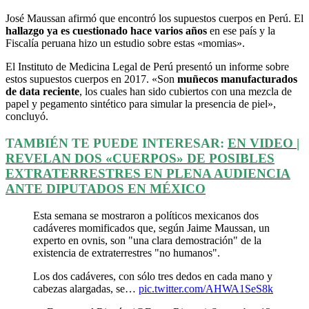
José Maussan afirmó que encontró los supuestos cuerpos en Perú. El
hallazgo ya es cuestionado hace varios años
en ese país y la
Fiscalía peruana hizo un estudio sobre estas «momias».
El Instituto de Medicina Legal de Perú presentó un informe sobre
estos supuestos cuerpos en 2017. «Son
muñecos manufacturados
de data reciente
, los cuales han sido cubiertos con una mezcla de
papel y pegamento sintético para simular la presencia de piel»,
concluyó.
TAMBIÉN TE PUEDE INTERESAR:
EN VIDEO |
REVELAN DOS «CUERPOS» DE POSIBLES
EXTRATERRESTRES EN PLENA AUDIENCIA
ANTE DIPUTADOS EN MÉXICO
Esta semana se mostraron a políticos mexicanos dos
cadáveres momificados que, según Jaime Maussan, un
experto en ovnis, son "una clara demostración" de la
existencia de extraterrestres "no humanos".
Los dos cadáveres, con sólo tres dedos en cada mano y
cabezas alargadas, se…
pic.twitter.com/AHWA1SeS8k