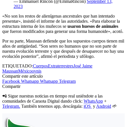
— Emmanuel Rincón (@EmmaRincon)
September 13,
2023
«No son los restos de alienígenas ancestrales que han intentado
presentar», insistió el informe de las autoridades. «Para elaborar la
estructura interna de los muñecos se
usaron huesos de animales
que fueron modificados para generar una forma humanoide», acotó.
Por su parte, Maussan defiende que los supuestos cuerpos tienen mil
años de antigüedad. “Son seres no humanos que no son parte de
nuestra evolución terrestre y que después de desaparecer no hay una
evolución posterior”, afirmó el periodista y ufólogo.
ETIQUETADO:
Cuerpos
Extraterrestres
José Jaime
Maussan
México
ovnis
Compartir este artículo
Facebook
Whatsapp
Whatsapp
Telegram
Compartir
📲 Sigue nuestras noticias en tiempo real uniéndote a las
comunidades de Caraota Digital dando click:
WhatsApp
+
Telegram.
También tenemos app, descárgala:
iOS
y
Android
🌱