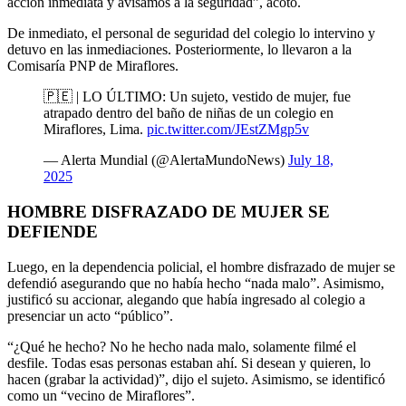
acción inmediata y avisamos a la seguridad”, acotó.
De inmediato, el personal de seguridad del colegio lo intervino y
detuvo en las inmediaciones. Posteriormente, lo llevaron a la
Comisaría PNP de Miraflores.
🇵🇪 | LO ÚLTIMO: Un sujeto, vestido de mujer, fue
atrapado dentro del baño de niñas de un colegio en
Miraflores, Lima.
pic.twitter.com/JEstZMgp5v
— Alerta Mundial (@AlertaMundoNews)
July 18,
2025
HOMBRE DISFRAZADO DE MUJER SE
DEFIENDE
Luego, en la dependencia policial, el hombre disfrazado de mujer se
defendió asegurando que no había hecho “nada malo”. Asimismo,
justificó su accionar, alegando que había ingresado al colegio a
presenciar un acto “público”.
“¿Qué he hecho? No he hecho nada malo, solamente filmé el
desfile. Todas esas personas estaban ahí. Si desean y quieren, lo
hacen (grabar la actividad)”, dijo el sujeto. Asimismo, se identificó
como un “vecino de Miraflores”.