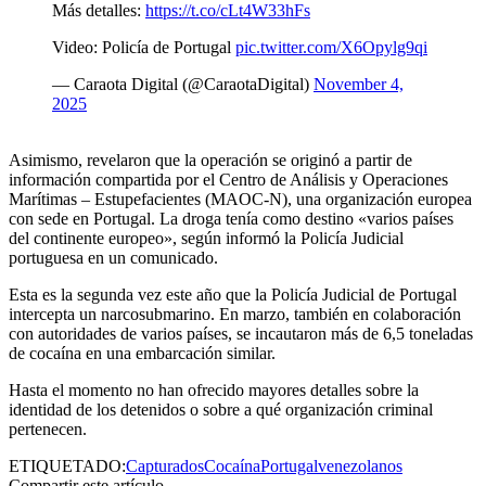
Más detalles:
https://t.co/cLt4W33hFs
Video: Policía de Portugal
pic.twitter.com/X6Opylg9qi
— Caraota Digital (@CaraotaDigital)
November 4,
2025
Asimismo, revelaron que la operación se originó a partir de
información compartida por el Centro de Análisis y Operaciones
Marítimas – Estupefacientes (MAOC-N), una organización europea
con sede en Portugal. La droga tenía como destino «varios países
del continente europeo», según informó la Policía Judicial
portuguesa en un comunicado.
Esta es la segunda vez este año que la Policía Judicial de Portugal
intercepta un narcosubmarino. En marzo, también en colaboración
con autoridades de varios países, se incautaron más de 6,5 toneladas
de cocaína en una embarcación similar.
Hasta el momento no han ofrecido mayores detalles sobre la
identidad de los detenidos o sobre a qué organización criminal
pertenecen.
ETIQUETADO:
Capturados
Cocaína
Portugal
venezolanos
Compartir este artículo