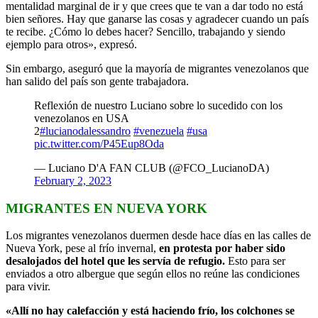
mentalidad marginal de ir y que crees que te van a dar todo no está
bien señores. Hay que ganarse las cosas y agradecer cuando un país
te recibe. ¿Cómo lo debes hacer? Sencillo, trabajando y siendo
ejemplo para otros», expresó.
Sin embargo, aseguró que la mayoría de migrantes venezolanos que
han salido del país son gente trabajadora.
Reflexión de nuestro Luciano sobre lo sucedido con los
venezolanos en USA
2
#lucianodalessandro
#venezuela
#usa
pic.twitter.com/P45Eup8Oda
— Luciano D'A FAN CLUB (@FCO_LucianoDA)
February 2, 2023
MIGRANTES EN NUEVA YORK
Los migrantes venezolanos duermen desde hace días en las calles de
Nueva York, pese al frío invernal,
en protesta por haber sido
desalojados del hotel que les servía de refugio.
Esto para ser
enviados a otro albergue que según ellos no reúne las condiciones
para vivir.
«Allí no hay calefacción y está haciendo frío, los colchones se