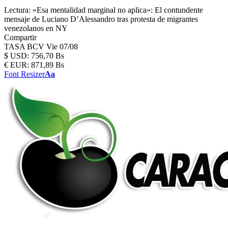
Lectura:
»Esa mentalidad marginal no aplica»: El contundente
mensaje de Luciano D’Alessandro tras protesta de migrantes
venezolanos en NY
Compartir
TASA BCV
Vie 07/08
$
USD:
756,70 Bs
€
EUR:
871,89 Bs
Font Resizer
Aa