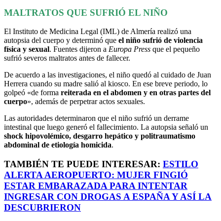
MALTRATOS QUE SUFRIÓ EL NIÑO
El Instituto de Medicina Legal (IML) de Almería realizó una
autopsia del cuerpo y determinó que
el niño sufrió de violencia
física y sexual
. Fuentes dijeron a
Europa Press
que el pequeño
sufrió severos maltratos antes de fallecer.
De acuerdo a las investigaciones, el niño quedó al cuidado de Juan
Herrera cuando su madre salió al kiosco. En ese breve periodo, lo
golpeó «de forma
reiterada en el abdomen y en otras partes del
cuerpo
», además de perpetrar actos sexuales.
Las autoridades determinaron que el niño sufrió un derrame
intestinal que luego generó el fallecimiento. La autopsia señaló un
shock hipovolémico, desgarro hepático y politraumatismo
abdominal de etiología homicida
.
TAMBIÉN TE PUEDE INTERESAR:
ESTILO
ALERTA AEROPUERTO: MUJER FINGIÓ
ESTAR EMBARAZADA PARA INTENTAR
INGRESAR CON DROGAS A ESPAÑA Y ASÍ LA
DESCUBRIERON