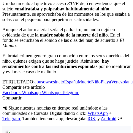
Un documento al que tuvo acceso
RTVE
dejó en evidencia que el
sujeto
«maltrataba y golpeaba» habitualmente al niño
.
Presuntamente, se aprovechaba de los momentos en los que estaba a
solas con el pequeño para perpetrar sus atrocidades.
Aunque el autor material sería el padrastro, un audio dejó en
evidencia de que
la madre sabía de la muerte del niño
. En el
fondo se escuchaba el sonido de las olas del mar, de acuerdo a
El
Mundo
.
El brutal crimen generó gran conmoción entre los seres queridos del
niño, quienes exigen que se haga justicia. Asimismo,
hay
señalamientos contra las instituciones españolas
por no identificar
y evitar este caso de maltrato.
ETIQUETADO:
abusos
asesinato
España
Muerte
Niño
Playa
Venezolana
Compartir este artículo
Facebook
Whatsapp
Whatsapp
Telegram
Compartir
📲 Sigue nuestras noticias en tiempo real uniéndote a las
comunidades de Caraota Digital dando click:
WhatsApp
+
Telegram.
También tenemos app, descárgala:
iOS
y
Android
🌱