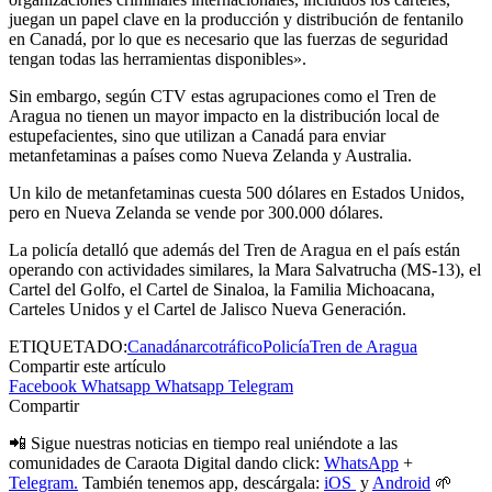
juegan un papel clave en la producción y distribución de fentanilo
en Canadá, por lo que es necesario que las fuerzas de seguridad
tengan todas las herramientas disponibles».
Sin embargo, según CTV estas agrupaciones como el Tren de
Aragua no tienen un mayor impacto en la distribución local de
estupefacientes, sino que utilizan a Canadá para enviar
metanfetaminas a países como Nueva Zelanda y Australia.
Un kilo de metanfetaminas cuesta 500 dólares en Estados Unidos,
pero en Nueva Zelanda se vende por 300.000 dólares.
La policía detalló que además del Tren de Aragua en el país están
operando con actividades similares, la Mara Salvatrucha (MS-13), el
Cartel del Golfo, el Cartel de Sinaloa, la Familia Michoacana,
Carteles Unidos y el Cartel de Jalisco Nueva Generación.
ETIQUETADO:
Canadá
narcotráfico
Policía
Tren de Aragua
Compartir este artículo
Facebook
Whatsapp
Whatsapp
Telegram
Compartir
📲 Sigue nuestras noticias en tiempo real uniéndote a las
comunidades de Caraota Digital dando click:
WhatsApp
+
Telegram.
También tenemos app, descárgala:
iOS
y
Android
🌱