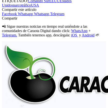
ETIQUETADO:
Comando Sur
EEUU
Estados
Unidos
narcotráfico
USA
Compartir este artículo
Facebook
Whatsapp
Whatsapp
Telegram
Compartir
📲 Sigue nuestras noticias en tiempo real uniéndote a las
comunidades de Caraota Digital dando click:
WhatsApp
+
Telegram.
También tenemos app, descárgala:
iOS
y
Android
🌱