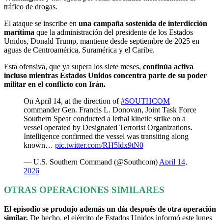
tráfico de drogas.
El ataque se inscribe en
una campaña sostenida de interdicción
marítima
que la administración del presidente de los Estados
Unidos, Donald Trump, mantiene desde septiembre de 2025 en
aguas de Centroamérica, Suramérica y el Caribe.
Esta ofensiva, que ya supera los siete meses,
continúa activa
incluso mientras Estados Unidos concentra parte de su poder
militar en el conflicto con Irán.
On April 14, at the direction of
#SOUTHCOM
commander Gen. Francis L. Donovan, Joint Task Force
Southern Spear conducted a lethal kinetic strike on a
vessel operated by Designated Terrorist Organizations.
Intelligence confirmed the vessel was transiting along
known…
pic.twitter.com/RH5ldx9tN0
— U.S. Southern Command (@Southcom)
April 14,
2026
OTRAS OPERACIONES SIMILARES
El episodio se produjo además un día después de otra operación
similar.
De hecho, el ejército de Estados Unidos informó este lunes