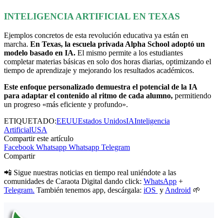
INTELIGENCIA ARTIFICIAL EN TEXAS
Ejemplos concretos de esta revolución educativa ya están en
marcha.
En Texas, la escuela privada Alpha School adoptó un
modelo basado en IA.
El mismo permite a los estudiantes
completar materias básicas en solo dos horas diarias, optimizando el
tiempo de aprendizaje y mejorando los resultados académicos.
Este enfoque personalizado demuestra el potencial de la IA
para adaptar el contenido al ritmo de cada alumno,
permitiendo
un progreso «más eficiente y profundo».
ETIQUETADO:
EEUU
Estados Unidos
IA
Inteligencia
Artificial
USA
Compartir este artículo
Facebook
Whatsapp
Whatsapp
Telegram
Compartir
📲 Sigue nuestras noticias en tiempo real uniéndote a las
comunidades de Caraota Digital dando click:
WhatsApp
+
Telegram.
También tenemos app, descárgala:
iOS
y
Android
🌱