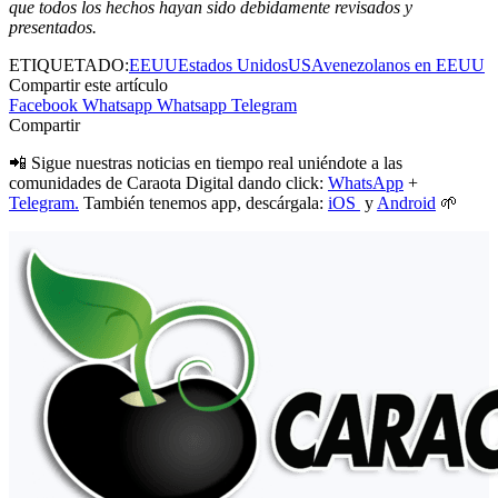
que todos los hechos hayan sido debidamente revisados y
presentados.
ETIQUETADO:
EEUU
Estados Unidos
USA
venezolanos en EEUU
Compartir este artículo
Facebook
Whatsapp
Whatsapp
Telegram
Compartir
📲 Sigue nuestras noticias en tiempo real uniéndote a las
comunidades de Caraota Digital dando click:
WhatsApp
+
Telegram.
También tenemos app, descárgala:
iOS
y
Android
🌱