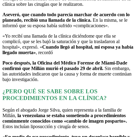
clínica sobre las cirugías que le realizaron.
Aseveró, que cuando todo parecía marchar de acuerdo con lo
planeado, recibió una llamada de la clínica.
En la misma, se le
informó que su esposa había sufrido «complicaciones».
«Yo recibí una llamada de la clínica diciéndome que ella se
complicó, que se les bajó la saturación y que la trasladaron al
hospital», expresó. «
Cuando llegó al hospital, mi esposa ya había
llegado muerta»
, recordó
Poco después, la Oficina del Médico Forense de Miami-Dade
confirmó que Millán murió el pasado 29 de abril.
Sin embargo,
las autoridades indicaron que la causa y forma de muerte continúan
bajo investigación.
¿PERO QUÉ SE SABE SOBRE LOS
PROCEDIMIENTOS EN LA CLÍNICA?
Según el abogado Jorge Silva, quien representa a la familia de
Millán,
la venezolana se estaba sometiendo a procedimientos
comúnmente conocidos como «cambio de imagen posparto».
Estos incluían liposucción y cirugía de senos.
«En medio de ese procedimiento, tuvo un desenlace horrible y