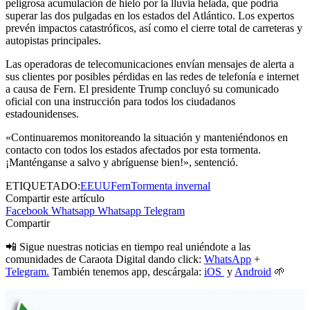
peligrosa acumulación de hielo por la lluvia helada, que podría
superar las dos pulgadas en los estados del Atlántico. Los expertos
prevén impactos catastróficos, así como el cierre total de carreteras y
autopistas principales.
Las operadoras de telecomunicaciones envían mensajes de alerta a
sus clientes por posibles pérdidas en las redes de telefonía e internet
a causa de Fern. El presidente Trump concluyó su comunicado
oficial con una instrucción para todos los ciudadanos
estadounidenses.
«Continuaremos monitoreando la situación y manteniéndonos en
contacto con todos los estados afectados por esta tormenta.
¡Manténganse a salvo y abríguense bien!», sentenció.
ETIQUETADO:
EEUU
Fern
Tormenta invernal
Compartir este artículo
Facebook
Whatsapp
Whatsapp
Telegram
Compartir
📲 Sigue nuestras noticias en tiempo real uniéndote a las
comunidades de Caraota Digital dando click:
WhatsApp
+
Telegram.
También tenemos app, descárgala:
iOS
y
Android
🌱