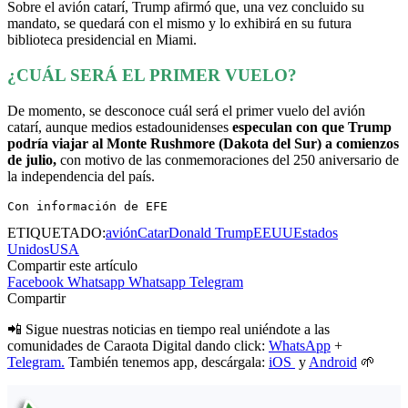
Sobre el avión catarí, Trump afirmó que, una vez concluido su
mandato, se quedará con el mismo y lo exhibirá en su futura
biblioteca presidencial en Miami.
¿CUÁL SERÁ EL PRIMER VUELO?
De momento, se desconoce cuál será el primer vuelo del avión
catarí, aunque medios estadounidenses
especulan con que Trump
podría viajar al Monte Rushmore (Dakota del Sur) a comienzos
de julio,
con motivo de las conmemoraciones del 250 aniversario de
la independencia del país.
Con información de EFE
ETIQUETADO:
avión
Catar
Donald Trump
EEUU
Estados
Unidos
USA
Compartir este artículo
Facebook
Whatsapp
Whatsapp
Telegram
Compartir
📲 Sigue nuestras noticias en tiempo real uniéndote a las
comunidades de Caraota Digital dando click:
WhatsApp
+
Telegram.
También tenemos app, descárgala:
iOS
y
Android
🌱