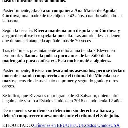
basura durante unos 30 minutos.
Posteriormente,
atacó a su compañera Ana María de Águila
Córdova,
una madre de tres hijos de 42 años, cuando salió a botar
la basura.
Según la fiscalía,
Rivera mantenía una disputa con Córdova y
aseguró sentirse irrespetada por ella
. Las autoridades sostienen
que durante el ataque la apuñaló más de 30 veces.
Tras el crimen, presuntamente acudió a una tienda 7-Eleven en
Lynbrook y
llamó a la policía poco antes de las 3:00 de la
madrugada para confesar: «Esta noche maté a alguien».
Posteriormente,
Rivera confesó ambos asesinatos, pero se declaró
inocente cuando compareció ante el tribunal de Mineola este
martes,
acusado de asesinato en primer y segundo grado y otros
cargos.
Se indicó, que Rivera es un migrante de El Salvador, quien entró
ilegalmente y solo a Estados Unidos en 2016 cuando tenía 12 años.
De momento,
se ordenó su detención sin derecho a fianza y
deberá comparecer nuevamente ante el tribunal el 8 de julio.
ETIQUETADO:
Crímenes en EEUU
EEUU
Estados Unidos
USA