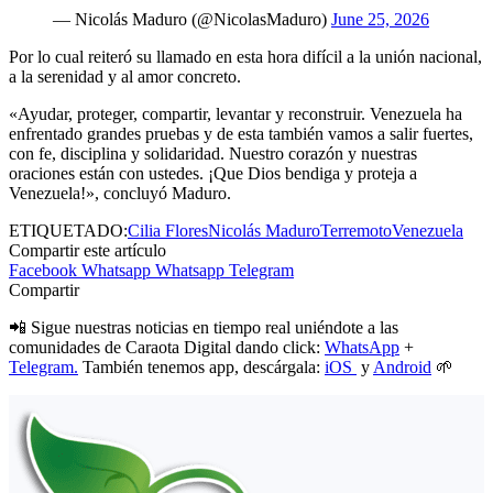
— Nicolás Maduro (@NicolasMaduro)
June 25, 2026
Por lo cual reiteró su llamado en esta hora difícil a la unión nacional,
a la serenidad y al amor concreto.
«Ayudar, proteger, compartir, levantar y reconstruir. Venezuela ha
enfrentado grandes pruebas y de esta también vamos a salir fuertes,
con fe, disciplina y solidaridad. Nuestro corazón y nuestras
oraciones están con ustedes. ¡Que Dios bendiga y proteja a
Venezuela!», concluyó Maduro.
ETIQUETADO:
Cilia Flores
Nicolás Maduro
Terremoto
Venezuela
Compartir este artículo
Facebook
Whatsapp
Whatsapp
Telegram
Compartir
📲 Sigue nuestras noticias en tiempo real uniéndote a las
comunidades de Caraota Digital dando click:
WhatsApp
+
Telegram.
También tenemos app, descárgala:
iOS
y
Android
🌱