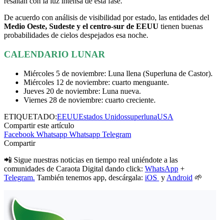
resaltan con la luz intensa de esta fase.
De acuerdo con análisis de visibilidad por estado, las entidades del
Medio Oeste, Sudeste y el centro-sur de EEUU
tienen buenas
probabilidades de cielos despejados esa noche.
CALENDARIO LUNAR
Miércoles 5 de noviembre: Luna llena (Superluna de Castor).
Miércoles 12 de noviembre: cuarto menguante.
Jueves 20 de noviembre: Luna nueva.
Viernes 28 de noviembre: cuarto creciente.
ETIQUETADO:
EEUU
Estados Unidos
superluna
USA
Compartir este artículo
Facebook
Whatsapp
Whatsapp
Telegram
Compartir
📲 Sigue nuestras noticias en tiempo real uniéndote a las
comunidades de Caraota Digital dando click:
WhatsApp
+
Telegram.
También tenemos app, descárgala:
iOS
y
Android
🌱