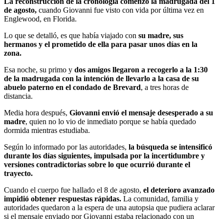
La reconstrucción de la cronología comenzó la madrugada del 1
de agosto,
cuando Giovanni fue visto con vida por última vez en
Englewood, en Florida.
Lo que se detalló, es que había viajado con
su madre, sus
hermanos y el prometido de ella para pasar unos días en la
zona.
Esa noche, su primo y
dos amigos llegaron a recogerlo a la 1:30
de la madrugada con la intención de llevarlo a la casa de su
abuelo paterno en el condado de Brevard
, a tres horas de
distancia.
Media hora después,
Giovanni envió el mensaje desesperado a su
madre
, quien no lo vio de inmediato porque se había quedado
dormida mientras estudiaba.
Según lo informado por las autoridades,
la búsqueda se intensificó
durante los días siguientes, impulsada por la incertidumbre y
versiones contradictorias sobre lo que ocurrió durante el
trayecto.
Cuando el cuerpo fue hallado el 8 de agosto,
el deterioro avanzado
impidió obtener respuestas rápidas.
La comunidad, familia y
autoridades quedaron a la espera de una autopsia que pudiera aclarar
si el mensaje enviado por Giovanni estaba relacionado con un