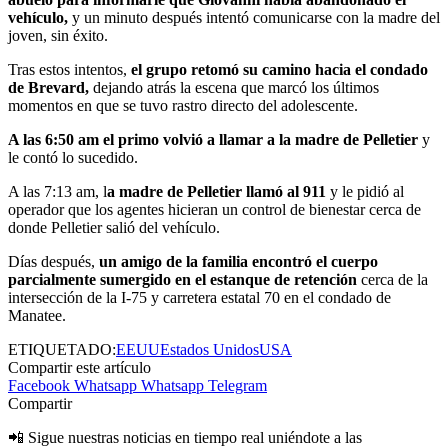
vehículo,
y un minuto después intentó comunicarse con la madre del
joven, sin éxito.
Tras estos intentos,
el grupo retomó su camino hacia el condado
de Brevard,
dejando atrás la escena que marcó los últimos
momentos en que se tuvo rastro directo del adolescente.
A las 6:50 am el primo volvió a llamar a la madre de Pelletier
y
le contó lo sucedido.
A las 7:13 am, l
a madre de Pelletier llamó al 911
y le pidió al
operador que los agentes hicieran un control de bienestar cerca de
donde Pelletier salió del vehículo.
Días después,
un amigo de la familia encontró el cuerpo
parcialmente sumergido en el estanque de retención
cerca de la
intersección de la I-75 y carretera estatal 70 en el condado de
Manatee.
ETIQUETADO:
EEUU
Estados Unidos
USA
Compartir este artículo
Facebook
Whatsapp
Whatsapp
Telegram
Compartir
📲 Sigue nuestras noticias en tiempo real uniéndote a las