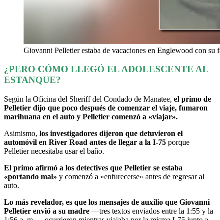
Giovanni Pelletier estaba de vacaciones en Englewood con su f
¿PERO CÓMO LLEGÓ EL ADOLESCENTE AL
ESTANQUE?
Según la Oficina del Sheriff del Condado de Manatee,
el primo de
Pelletier dijo que poco después de comenzar el viaje, fumaron
marihuana en el auto y Pelletier comenzó a «viajar».
Asimismo,
los investigadores dijeron que detuvieron el
automóvil en River Road antes de llegar a la I-75
porque
Pelletier necesitaba usar el baño.
El primo afirmó a los detectives que Pelletier se estaba
«portando mal»
y comenzó a «enfurecerse» antes de regresar al
auto.
Lo más revelador, es que los mensajes de auxilio que Giovanni
Pelletier envió a su madre
—tres textos enviados entre la 1:55 y la
1:56 a. m.— ocurrieron mientras viajaba por la misma I‑75 junto a