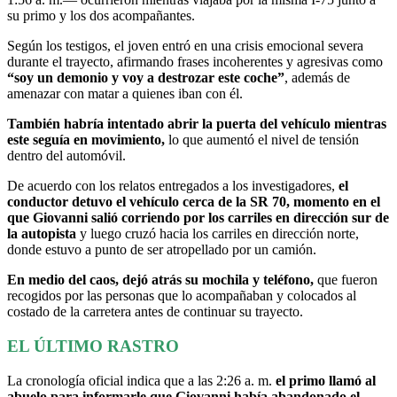
su primo y los dos acompañantes.
Según los testigos, el joven entró en una crisis emocional severa
durante el trayecto, afirmando frases incoherentes y agresivas como
“soy un demonio y voy a destrozar este coche”
, además de
amenazar con matar a quienes iban con él.
También habría intentado abrir la puerta del vehículo mientras
este seguía en movimiento,
lo que aumentó el nivel de tensión
dentro del automóvil.
De acuerdo con los relatos entregados a los investigadores,
el
conductor detuvo el vehículo cerca de la SR 70, momento en el
que Giovanni salió corriendo por los carriles en dirección sur de
la autopista
y luego cruzó hacia los carriles en dirección norte,
donde estuvo a punto de ser atropellado por un camión.
En medio del caos, dejó atrás su mochila y teléfono,
que fueron
recogidos por las personas que lo acompañaban y colocados al
costado de la carretera antes de continuar su trayecto.
EL ÚLTIMO RASTRO
La cronología oficial indica que a las 2:26 a. m.
el primo llamó al
abuelo para informarle que Giovanni había abandonado el