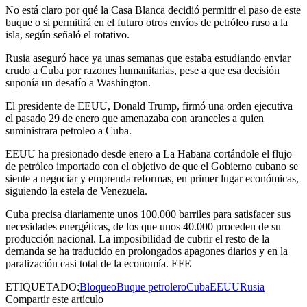
No está claro por qué la Casa Blanca decidió permitir el paso de este
buque o si permitirá en el futuro otros envíos de petróleo ruso a la
isla, según señaló el rotativo.
Rusia aseguró hace ya unas semanas que estaba estudiando enviar
crudo a Cuba por razones humanitarias, pese a que esa decisión
suponía un desafío a Washington.
El presidente de EEUU, Donald Trump, firmó una orden ejecutiva
el pasado 29 de enero que amenazaba con aranceles a quien
suministrara petroleo a Cuba.
EEUU ha presionado desde enero a La Habana cortándole el flujo
de petróleo importado con el objetivo de que el Gobierno cubano se
siente a negociar y emprenda reformas, en primer lugar económicas,
siguiendo la estela de Venezuela.
Cuba precisa diariamente unos 100.000 barriles para satisfacer sus
necesidades energéticas, de los que unos 40.000 proceden de su
producción nacional. La imposibilidad de cubrir el resto de la
demanda se ha traducido en prolongados apagones diarios y en la
paralización casi total de la economía. EFE
ETIQUETADO:
Bloqueo
Buque petrolero
Cuba
EEUU
Rusia
Compartir este artículo