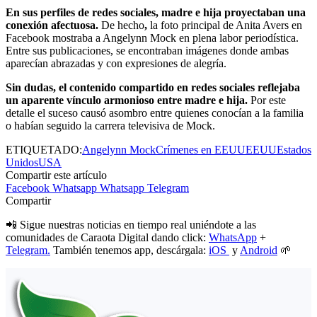
En sus perfiles de redes sociales, madre e hija proyectaban una
conexión afectuosa.
De hecho
,
la foto principal de Anita Avers en
Facebook mostraba a Angelynn Mock en plena labor periodística.
Entre sus publicaciones, se encontraban imágenes donde ambas
aparecían abrazadas y con expresiones de alegría.
Sin dudas, el contenido compartido en redes sociales reflejaba
un aparente vínculo armonioso entre madre e hija.
Por este
detalle el suceso causó asombro entre quienes conocían a la familia
o habían seguido la carrera televisiva de Mock.
ETIQUETADO:
Angelynn Mock
Crímenes en EEUU
EEUU
Estados
Unidos
USA
Compartir este artículo
Facebook
Whatsapp
Whatsapp
Telegram
Compartir
📲 Sigue nuestras noticias en tiempo real uniéndote a las
comunidades de Caraota Digital dando click:
WhatsApp
+
Telegram.
También tenemos app, descárgala:
iOS
y
Android
🌱