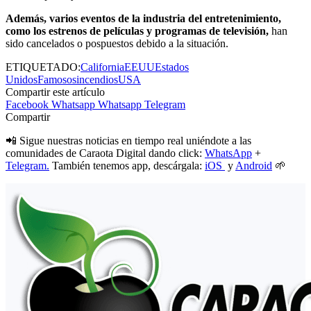
Además, varios eventos de la industria del entretenimiento,
como los estrenos de películas y programas de televisión,
han
sido cancelados o pospuestos debido a la situación.
ETIQUETADO:
California
EEUU
Estados
Unidos
Famosos
incendios
USA
Compartir este artículo
Facebook
Whatsapp
Whatsapp
Telegram
Compartir
📲 Sigue nuestras noticias en tiempo real uniéndote a las
comunidades de Caraota Digital dando click:
WhatsApp
+
Telegram.
También tenemos app, descárgala:
iOS
y
Android
🌱