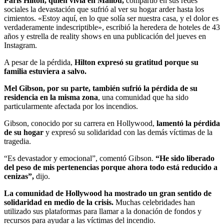
Paris Hilton, quien vivía en Malibú,
compartió en sus redes
sociales la devastación que sufrió al ver su hogar arder hasta los
cimientos. «Estoy aquí, en lo que solía ser nuestra casa, y el dolor es
verdaderamente indescriptible», escribió la heredera de hoteles de 43
años y estrella de reality shows en una publicación del jueves en
Instagram.
A pesar de la pérdida,
Hilton expresó su gratitud porque su
familia estuviera a salvo.
Mel Gibson, por su parte, también sufrió la pérdida de su
residencia en la misma zona
, una comunidad que ha sido
particularmente afectada por los incendios.
Gibson, conocido por su carrera en Hollywood,
lamentó la pérdida
de su hogar
y expresó su solidaridad con las demás víctimas de la
tragedia.
“Es devastador y emocional”, comentó Gibson.
“He sido liberado
del peso de mis pertenencias porque ahora todo está reducido a
cenizas”,
dijo.
La comunidad de Hollywood ha mostrado un gran sentido de
solidaridad en medio de la crisis.
Muchas celebridades han
utilizado sus plataformas para llamar a la donación de fondos y
recursos para ayudar a las víctimas del incendio.