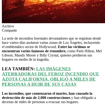
Archivo
Compartir
La serie de incendios forestales devastadores que se registran desde
hace varios días asolaron varias zonas de Los Ángeles, incluyendo
el emblemático sector de Hollywood.
Entre las víctimas se
encuentran varios famosos de renombre,
como Paris Hilton, Mel
Gibson, Mandy Moore y Billy Crystal, quienes perdieron sus
hogares en medio de la tragedia.
LEA TAMBIÉN:
LAS IMÁGENES
ATERRADORAS DEL FEROZ INCENDIO QUE
AZOTA CALIFORNIA, OBLIGÓ A MILES DE
PERSONAS A HUIR DE SUS CASAS
Los incendios, que comenzaron el martes, han causado la
destrucción de más de 2.000 construcciones
y han obligado a
decenas de miles de personas a evacuar sus hogares.