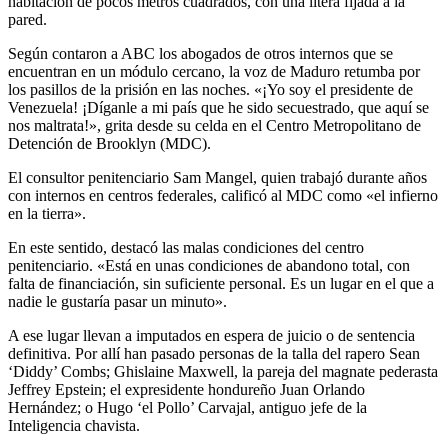
habitación de pocos metros cuadrados, con una litera fijada a la
pared.
Según contaron a ABC los abogados de otros internos que se
encuentran en un módulo cercano, la voz de Maduro retumba por
los pasillos de la prisión en las noches. «¡Yo soy el presidente de
Venezuela! ¡Díganle a mi país que he sido secuestrado, que aquí se
nos maltrata!», grita desde su celda en el Centro Metropolitano de
Detención de Brooklyn (MDC).
El consultor penitenciario Sam Mangel, quien trabajó durante años
con internos en centros federales, calificó al MDC como «el infierno
en la tierra».
En este sentido, destacó las malas condiciones del centro
penitenciario. «Está en unas condiciones de abandono total, con
falta de financiación, sin suficiente personal. Es un lugar en el que a
nadie le gustaría pasar un minuto».
A ese lugar llevan a imputados en espera de juicio o de sentencia
definitiva. Por allí han pasado personas de la talla del rapero Sean
‘Diddy’ Combs; Ghislaine Maxwell, la pareja del magnate pederasta
Jeffrey Epstein; el expresidente hondureño Juan Orlando
Hernández; o Hugo ‘el Pollo’ Carvajal, antiguo jefe de la
Inteligencia chavista.