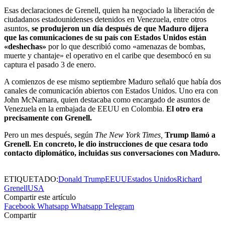
Esas declaraciones de Grenell, quien ha negociado la liberación de
ciudadanos estadounidenses detenidos en Venezuela, entre otros
asuntos,
se produjeron un día después de que Maduro dijera
que las comunicaciones de su país con Estados Unidos están
«deshechas»
por lo que describió como «amenazas de bombas,
muerte y chantaje» el operativo en el caribe que desembocó en su
captura el pasado 3 de enero.
A comienzos de ese mismo septiembre Maduro señaló que había dos
canales de comunicación abiertos con Estados Unidos. Uno era con
John McNamara, quien destacaba como encargado de asuntos de
Venezuela en la embajada de EEUU en Colombia.
El otro era
precisamente con Grenell.
Pero un mes después, según
The New York Times,
Trump llamó a
Grenell. En concreto, le dio instrucciones de que cesara todo
contacto diplomático, incluidas sus conversaciones con Maduro.
ETIQUETADO:
Donald Trump
EEUU
Estados Unidos
Richard
Grenell
USA
Compartir este artículo
Facebook
Whatsapp
Whatsapp
Telegram
Compartir