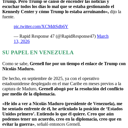
Trump. Pero Trump se cansó de encender las noticias y
escuchar todos los días lo mal que se estaba gestionando el
Kennedy Center y cómo Trump lo estaba arruinando»,
dijo la
fuente.
pic.twitter.com/XCMdtSdb6Y
— Rapid Response 47 (@RapidResponse47)
March
13, 2026
SU PAPEL EN VENEZUELA
Como se sabe,
Grenell fue por un tiempo el enlace de Trump con
Nicolás Maduro.
De hecho, en septiembre de 2025, ya con el operativo
estadounidense desplegado en el mar Caribe en meses previos a la
captura de Maduro,
Grenell abogó por la resolución del conflicto
por medio de la diplomacia.
«He ido a ver a Nicolás Maduro (presidente de Venezuela), me
he sentado enfrente de él, he articulado la posición de ‘Estados
Unidos primero’. Entiendo lo que él quiere. Creo que aún
podemos tener un acuerdo, creo en la diplomacia, creo que en
evitar la guerra»
, señaló entonces Grenell.