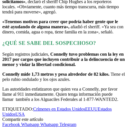
solicitamos»
, declaró el sheriff Chip Hughes a los reporteros
locales. «Obviamente, cuanto más tiempo transcurra, más tiempo
tendrá para moverse», agregó.
«Tenemos motivos para creer que podría haber gente que le
esté ayudando de alguna manera»,
añadió el sheriff. «Ya sea con
dinero, comida, agua o ropa, tiene familia en la zona», señaló.
¿QUÉ SE SABE DEL SOSPECHOSO?
Según registros judiciales,
Connelly tuvo problemas con la ley en
2017 por cargos que incluyen contribuir a la delincuencia de un
menor y violar la libertad condicional.
Connelly mide 1,73 metros y pesa alrededor de 82 kilos.
Tiene el
pelo rubio ondulado y los ojos azules.
Las autoridades enfatizaron que quien vea a Connelly, por favor
llame al 911 inmediatamente. Quien tenga información puede
llamar también a los Alguaciles Federales al 1-877-WANTED2.
ETIQUETADO:
Crímenes en Estados Unidos
EEUU
Estados
Unidos
USA
Compartir este artículo
Facebook
Whatsapp
Whatsapp
Telegram