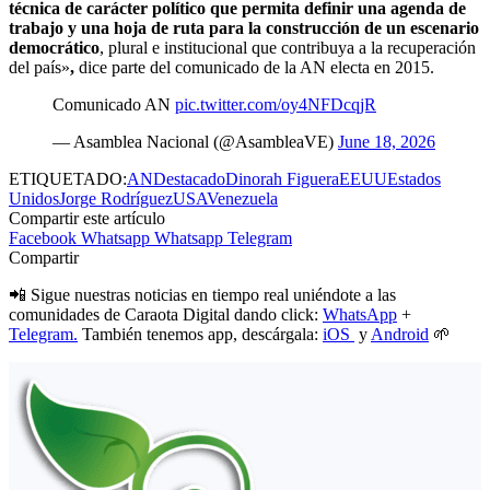
técnica de carácter político que permita definir una agenda de
trabajo y una hoja de ruta para la construcción de un escenario
democrático
, plural e institucional que contribuya a la recuperación
del país
»
,
dice parte del comunicado de la AN electa en 2015.
Comunicado AN
pic.twitter.com/oy4NFDcqjR
— Asamblea Nacional (@AsambleaVE)
June 18, 2026
ETIQUETADO:
AN
Destacado
Dinorah Figuera
EEUU
Estados
Unidos
Jorge Rodríguez
USA
Venezuela
Compartir este artículo
Facebook
Whatsapp
Whatsapp
Telegram
Compartir
📲 Sigue nuestras noticias en tiempo real uniéndote a las
comunidades de Caraota Digital dando click:
WhatsApp
+
Telegram.
También tenemos app, descárgala:
iOS
y
Android
🌱