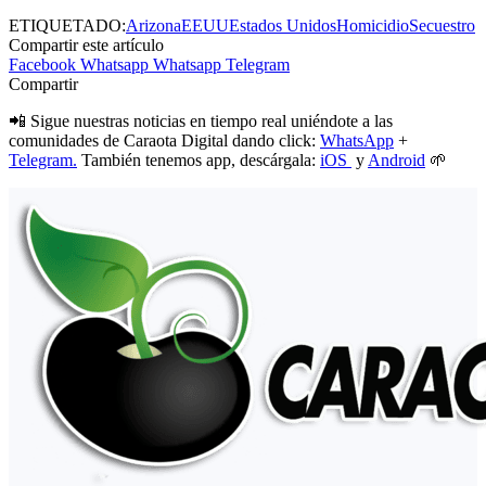
ETIQUETADO:
Arizona
EEUU
Estados Unidos
Homicidio
Secuestro
Compartir este artículo
Facebook
Whatsapp
Whatsapp
Telegram
Compartir
📲 Sigue nuestras noticias en tiempo real uniéndote a las
comunidades de Caraota Digital dando click:
WhatsApp
+
Telegram.
También tenemos app, descárgala:
iOS
y
Android
🌱