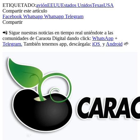
ETIQUETADO:
avión
EEUU
Estados Unidos
Texas
USA
Compartir este artículo
Facebook
Whatsapp
Whatsapp
Telegram
Compartir
📲 Sigue nuestras noticias en tiempo real uniéndote a las
comunidades de Caraota Digital dando click:
WhatsApp
+
Telegram.
También tenemos app, descárgala:
iOS
y
Android
🌱