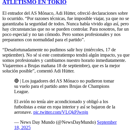
ATLETISMO EN TOKIO
El entrador del AS Mónaco, Adi Hütter, ofreció declaraciones sobre
lo ocurrido. “Por razones técnicas, fue imposible viajar, ya que no se
garantizaba la seguridad de todos. Nunca había vivido algo así, pero
hay circunstancias que no se pueden controlar. Para nosotros, fue un
poco especial y no tan cómodo. Pero somos profesionales y nos
preparamos con normalidad para el partido”.
“Desafortunadamente no pudimos salir hoy (miércoles, 17 de
septiembre). No sé si este contratiempo tendrá algún impacto, ya que
somos profesionales y cambiamos nuestro horario inmediatamente.
Viajaremos a Brujas mañana 18 de septiembre), que es la mejor
solución posible”, comentó Adi Hütter.
🔴 | Los jugadores del AS Mónaco no pudieron tomar
su vuelo para el partido antes Brujas de Champions
League.
El avión no tenía aire acondicionado y obligó a los
futbolistas a estar en ropa interior y así se bajaron de la
aeronave.
pic.twitter.com/VLQkPJwnjn
— News Day Mundo (@NewsDayMundo)
September
18, 2025