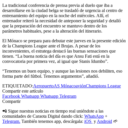
La tradicional conferencia de prensa previa al duelo que iba a
desarrollarse en la ciudad belga se trasladó de urgencia al centro de
entrenamiento del equipo en la noche del miércoles. Allí, el
entrenador reiteró la necesidad de anteponer la seguridad y detalló
que la preparación del encuentro se mantuvo dentro de los
parámetros habituales, pese a la alteración del itinerario.
El Mónaco se prepara para debutar este jueves en la presente edición
de la Champions League ante el Brujas. A pesar de los
inconvenientes, el estratega destacó las buenas sensaciones que
tienen. “La buena noticia del día es que Ansu Fati está en la
convocatoria por primera vez, al igual que Stanis Idumbo”.
“Tenemos un buen equipo, y aunque las lesiones nos debiliten, eso
forma parte del fútbol. Tenemos argumentos”, añadió.
ETIQUETADO:
Aeropuerto
AS Mónaco
avión
Champions League
Compartir este artículo
Facebook
Whatsapp
Whatsapp
Telegram
Compartir
📲 Sigue nuestras noticias en tiempo real uniéndote a las
comunidades de Caraota Digital dando click:
WhatsApp
+
Telegram.
También tenemos app, descárgala:
iOS
y
Android
🌱