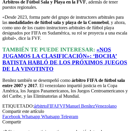
Árbitros de Fútbol Sala y Playa en la FVF
, además de tener
puestos regionales.
«Desde 2023, forma parte del grupo de instructores arbitrales para
las
modalidades de fútbol sala y playa de la Conmebol
, y ahora,
como uno de los cuatro instructores arbitrales de fútbol playa
designados por FIFA en Sudamérica, su rol se proyecta a una escala
global», dice la FVF.
TAMBIÉN TE PUEDE INTERESAR:
«NOS
JUGAMOS LA CLASIFICACIÓN»: ‘BOCHA’
BATISTA HABLÓ DE LOS PRÓXIMOS JUEGOS
DE LA VINOTINTO
Benítez también se desempeñó como
árbitro FIFA de fútbol sala
entre 2007 y 2017
. El venezolano impartió justicia en la Copa
América, los Juegos Panamericanos, los Juegos Centroamericanos y
del Caribe, y las Eliminatorias al Mundial.
ETIQUETADO:
árbitrto
FIFA
FVF
Manuel Benítez
Venezolano
Compartir este artículo
Facebook
Whatsapp
Whatsapp
Telegram
Compartir