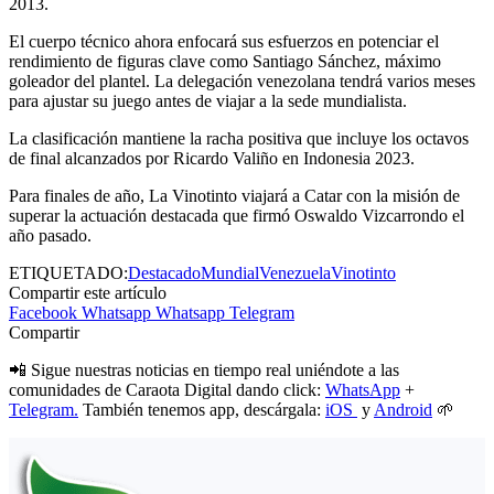
2013.
El cuerpo técnico ahora enfocará sus esfuerzos en potenciar el
rendimiento de figuras clave como Santiago Sánchez, máximo
goleador del plantel. La delegación venezolana tendrá varios meses
para ajustar su juego antes de viajar a la sede mundialista.
La clasificación mantiene la racha positiva que incluye los octavos
de final alcanzados por Ricardo Valiño en Indonesia 2023.
Para finales de año, La Vinotinto viajará a Catar con la misión de
superar la actuación destacada que firmó Oswaldo Vizcarrondo el
año pasado.
ETIQUETADO:
Destacado
Mundial
Venezuela
Vinotinto
Compartir este artículo
Facebook
Whatsapp
Whatsapp
Telegram
Compartir
📲 Sigue nuestras noticias en tiempo real uniéndote a las
comunidades de Caraota Digital dando click:
WhatsApp
+
Telegram.
También tenemos app, descárgala:
iOS
y
Android
🌱