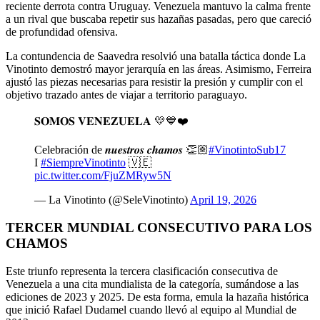
reciente derrota contra Uruguay. Venezuela mantuvo la calma frente
a un rival que buscaba repetir sus hazañas pasadas, pero que careció
de profundidad ofensiva.
La contundencia de Saavedra resolvió una batalla táctica donde La
Vinotinto demostró mayor jerarquía en las áreas. Asimismo, Ferreira
ajustó las piezas necesarias para resistir la presión y cumplir con el
objetivo trazado antes de viajar a territorio paraguayo.
𝐒𝐎𝐌𝐎𝐒 𝐕𝐄𝐍𝐄𝐙𝐔𝐄𝐋𝐀 💛💙❤️
Celebración de 𝒏𝒖𝒆𝒔𝒕𝒓𝒐𝒔 𝒄𝒉𝒂𝒎𝒐𝒔 👏🏼
#VinotintoSub17
I
#SiempreVinotinto
🇻🇪
pic.twitter.com/FjuZMRyw5N
— La Vinotinto (@SeleVinotinto)
April 19, 2026
TERCER MUNDIAL CONSECUTIVO PARA LOS
CHAMOS
Este triunfo representa la tercera clasificación consecutiva de
Venezuela a una cita mundialista de la categoría, sumándose a las
ediciones de 2023 y 2025. De esta forma, emula la hazaña histórica
que inició Rafael Dudamel cuando llevó al equipo al Mundial de