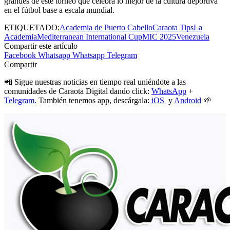
grandes de este torneo que celebra lo mejor de la cultura deportiva
en el fútbol base a escala mundial.
ETIQUETADO:
Academia de Puerto Cabello
Caraota Tips
La
Academia
Mediterranean International Cup
MIC 2025
Venezuela
Compartir este artículo
Facebook
Whatsapp
Whatsapp
Telegram
Compartir
📲 Sigue nuestras noticias en tiempo real uniéndote a las
comunidades de Caraota Digital dando click:
WhatsApp
+
Telegram.
También tenemos app, descárgala:
iOS
y
Android
🌱