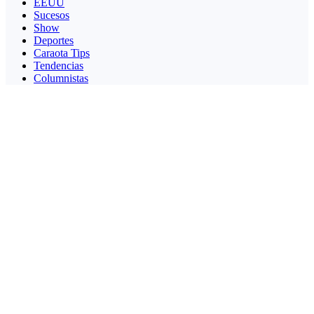
EEUU
Sucesos
Show
Deportes
Caraota Tips
Tendencias
Columnistas