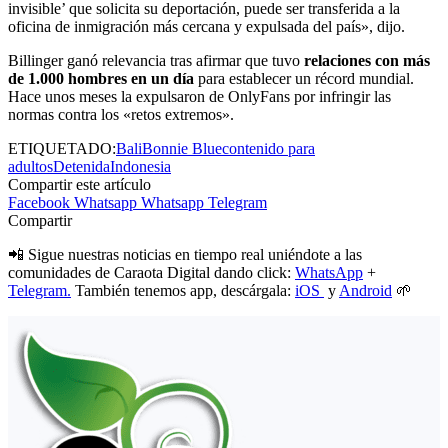
invisible’ que solicita su deportación, puede ser transferida a la
oficina de inmigración más cercana y expulsada del país», dijo.
Billinger ganó relevancia tras afirmar que tuvo
relaciones con más
de 1.000 hombres en un día
para establecer un récord mundial.
Hace unos meses la expulsaron de OnlyFans por infringir las
normas contra los «retos extremos».
ETIQUETADO:
Bali
Bonnie Blue
contenido para
adultos
Detenida
Indonesia
Compartir este artículo
Facebook
Whatsapp
Whatsapp
Telegram
Compartir
📲 Sigue nuestras noticias en tiempo real uniéndote a las
comunidades de Caraota Digital dando click:
WhatsApp
+
Telegram.
También tenemos app, descárgala:
iOS
y
Android
🌱