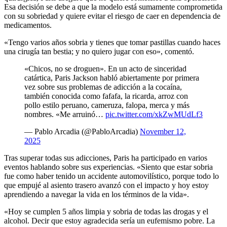
Esa decisión se debe a que la modelo está sumamente comprometida
con su sobriedad y quiere evitar el riesgo de caer en dependencia de
medicamentos.
«Tengo varios años sobria y tienes que tomar pastillas cuando haces
una cirugía tan bestia; y no quiero jugar con eso», comentó.
«Chicos, no se droguen». En un acto de sinceridad
catártica, Paris Jackson habló abiertamente por primera
vez sobre sus problemas de adicción a la cocaína,
también conocida como fafafa, la ricarda, arroz con
pollo estilo peruano, cameruza, falopa, merca y más
nombres. «Me arruinó…
pic.twitter.com/xkZwMUdLf3
— Pablo Arcadia (@PabloArcadia)
November 12,
2025
Tras superar todas sus adicciones, Paris ha participado en varios
eventos hablando sobre sus experiencias. «Siento que estar sobria
fue como haber tenido un accidente automovilístico, porque todo lo
que empujé al asiento trasero avanzó con el impacto y hoy estoy
aprendiendo a navegar la vida en los términos de la vida».
«Hoy se cumplen 5 años limpia y sobria de todas las drogas y el
alcohol. Decir que estoy agradecida sería un eufemismo pobre. La