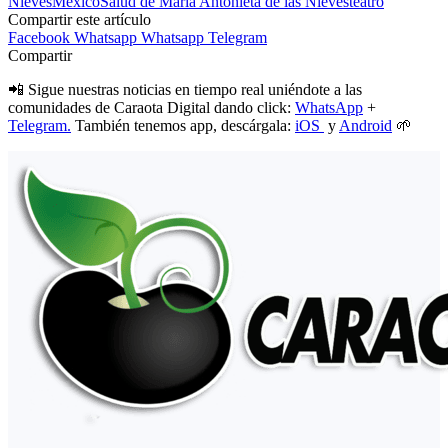
Nieves
México
Salud de María Antonieta de las Nieves
teatro
Compartir este artículo
Facebook
Whatsapp
Whatsapp
Telegram
Compartir
📲 Sigue nuestras noticias en tiempo real uniéndote a las
comunidades de Caraota Digital dando click:
WhatsApp
+
Telegram.
También tenemos app, descárgala:
iOS
y
Android
🌱