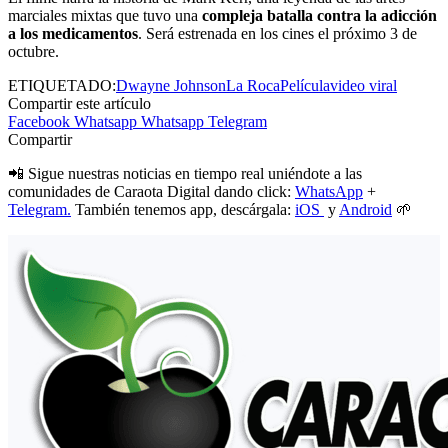
marciales mixtas que tuvo una
compleja batalla contra la adicción
a los medicamentos
. Será estrenada en los cines el próximo 3 de
octubre.
ETIQUETADO:
Dwayne Johnson
La Roca
Película
video viral
Compartir este artículo
Facebook
Whatsapp
Whatsapp
Telegram
Compartir
📲 Sigue nuestras noticias en tiempo real uniéndote a las
comunidades de Caraota Digital dando click:
WhatsApp
+
Telegram.
También tenemos app, descárgala:
iOS
y
Android
🌱