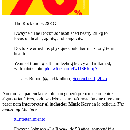
The Rock drops 28KG!
Dwayne “The Rock” Johnson shed nearly 28 kg to
focus on health, agility, and longevity.
Doctors warned his physique could harm his long-term
health.
Years of training left him feeling heavy and inflamed,
with joint strain.
pic.twitter.com/fwUSRklrqA
— Jack Billion (@jackkbillion)
September 1, 2025
Aunque la apariencia de Johnson generó preocupación entre
algunos fanáticos, todo se debe a la transformación que tuvo que
pasar para
interpretar al luchador Mark Kerr
en la película
The
Smashing Machine
.
#Entretenimiento
Dwayne Johnson «La Roca», de 53 años, sorprendió a