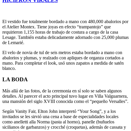
HICIERON VIRALES
El vestido fue totalmente bordado a mano con 480,000 abalorios por
el Atelier Montex. Tiene joyas en efecto “trampantojo” que
requirieron 1,155 horas de trabajo de costura a cargo de la casa
Lesage. También estaba delicadamente adornado con 25,000 plumas
de Lemarié.
El velo de novia de tul de seis metros estaba bordado a mano con
abalorios y plumas, y realzado con apliques de organza cortados a
mano. Para completar el look, usó unos zapatos a medida de satén
blanco.
LA BODA
Más allá de las fotos, de la ceremonia en sí solo se saben algunos
detalles. Al parecer el acto principal tuvo lugar en Villa Valguarnera,
una mansión del siglo XVIII conocida como el “pequeño Versalles”.
Según Vanity Fair, Elton John interpretó “Your Song”, y a los
invitados se les sirvió una cena a base de especialidades locales
como anelletti alla Norma (pasta al horno), panelle (buñuelos
sicilianos de garbanzos) y crocché (croquetas), además de cassata y