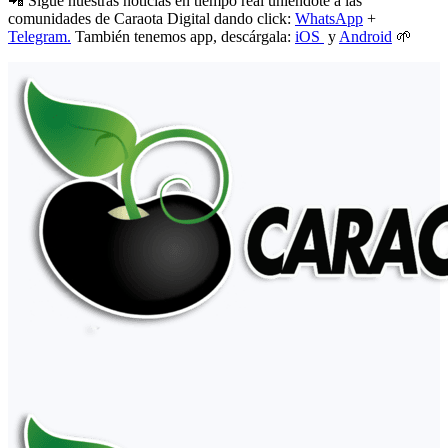
📲 Sigue nuestras noticias en tiempo real uniéndote a las
comunidades de Caraota Digital dando click:
WhatsApp
+
Telegram.
También tenemos app, descárgala:
iOS
y
Android
🌱