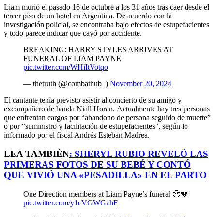
Liam murió el pasado 16 de octubre a los 31 años tras caer desde el
tercer piso de un hotel en Argentina. De acuerdo con la
investigación policial, se encontraba bajo efectos de estupefacientes
y todo parece indicar que cayó por accidente.
BREAKING: HARRY STYLES ARRIVES AT
FUNERAL OF LIAM PAYNE
pic.twitter.com/WHiItVotqo
— thetruth (@combathub_)
November 20, 2024
El cantante tenía previsto asistir al concierto de su amigo y
excompañero de banda Niall Horan. Actualmente hay tres personas
que enfrentan cargos por “abandono de persona seguido de muerte”
o por “suministro y facilitación de estupefacientes”, según lo
informado por el fiscal Andrés Esteban Madrea.
LEA TAMBIÉN
:
SHERYL RUBIO REVELÓ LAS
PRIMERAS FOTOS DE SU BEBÉ Y CONTÓ
QUE VIVIÓ UNA «PESADILLA» EN EL PARTO
One Direction members at Liam Payne’s funeral 🥹💔
pic.twitter.com/y1cVGWGzhF