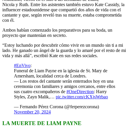
Nicola y Ruth. Entre los asistentes también estuvo Kate Cassidy, la
influencer estadounidense que compartió dos años de vida con el
cantante y que, según reveló tras su muerte, estaba comprometida
con él.
Ambos habían comenzado los preparativos para su boda, un
proyecto que mantenían en secreto.
“Estoy luchando por descubrir cómo vivir en un mundo sin ti a mi
lado. He ganado un ángel de la guarda y lo amaré por el resto de mi
vida y más allá”, escribió Kate en sus redes sociales.
#EnVivo
:
Funeral de Liam Payne en la iglesia de St. Mary de
Amersham, localidad cerca de Londres.
— Los restos del cantante serán enterrados hoy en una
ceremonia con familiares y amigos cercanos, entre ellos
sus cuatro excompañeros de
#OneDirection
: Harry
Styles, Zayn Malik,…
pic.twitter.com/cKXjsWrbao
— Fernando Pérez Corona (@ferperezcorona)
November 20, 2024
LA MUERTE DE LIAM PAYNE