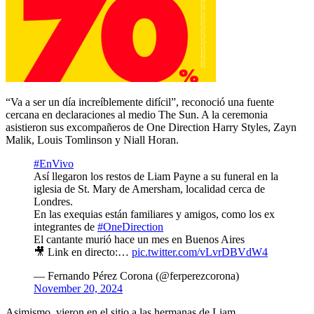
“Va a ser un día increíblemente difícil”, reconoció una fuente
cercana en declaraciones al medio The Sun. A la ceremonia
asistieron sus excompañeros de One Direction Harry Styles, Zayn
Malik, Louis Tomlinson y Niall Horan.
#EnVivo
Así llegaron los restos de Liam Payne a su funeral en la
iglesia de St. Mary de Amersham, localidad cerca de
Londres.
En las exequias están familiares y amigos, como los ex
integrantes de
#OneDirection
El cantante murió hace un mes en Buenos Aires
🎥 Link en directo:…
pic.twitter.com/vLvrDBVdW4
— Fernando Pérez Corona (@ferperezcorona)
November 20, 2024
Asimismo, vieron en el sitio a las hermanas de Liam,