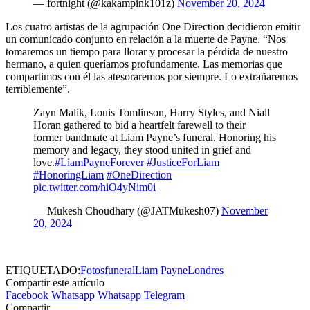
— fortnight (@kakampink101z)
November 20, 2024
Los cuatro artistas de la agrupación One Direction decidieron emitir
un comunicado conjunto en relación a la muerte de Payne. “Nos
tomaremos un tiempo para llorar y procesar la pérdida de nuestro
hermano, a quien queríamos profundamente. Las memorias que
compartimos con él las atesoraremos por siempre. Lo extrañaremos
terriblemente”.
Zayn Malik, Louis Tomlinson, Harry Styles, and Niall
Horan gathered to bid a heartfelt farewell to their
former bandmate at Liam Payne’s funeral. Honoring his
memory and legacy, they stood united in grief and
love.
#LiamPayneForever
#JusticeForLiam
#HonoringLiam
#OneDirection
pic.twitter.com/hiO4yNim0i
— Mukesh Choudhary (@JATMukesh07)
November
20, 2024
ETIQUETADO:
Fotos
funeral
Liam Payne
Londres
Compartir este artículo
Facebook
Whatsapp
Whatsapp
Telegram
Compartir