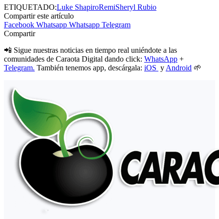
ETIQUETADO:
Luke Shapiro
Remi
Sheryl Rubio
Compartir este artículo
Facebook
Whatsapp
Whatsapp
Telegram
Compartir
📲 Sigue nuestras noticias en tiempo real uniéndote a las
comunidades de Caraota Digital dando click:
WhatsApp
+
Telegram.
También tenemos app, descárgala:
iOS
y
Android
🌱