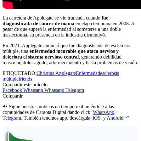
La carretera de Applegate se vio truncada cuando
fue
diagnosticada de cáncer de mama
en etapa temprana en 2008. A
pesar de que superó la enfermedad al someterse a una doble
mastectomía, su presencia en la industria disminuyó.
En 2021, Applegate anunció que fue diagnosticada de esclerosis
múltiple, una
enfermedad incurable que ataca nervios y
deteriora el sistema nervioso central
, generando debilidad
muscular, dolor agudo, adormecimiento y hasta problemas de visión.
ETIQUETADO:
Christina Applegate
Enfermedad
esclerosis
múltiple
friends
Compartir este artículo
Facebook
Whatsapp
Whatsapp
Telegram
Compartir
📲 Sigue nuestras noticias en tiempo real uniéndote a las
comunidades de Caraota Digital dando click:
WhatsApp
+
Telegram.
También tenemos app, descárgala:
iOS
y
Android
🌱