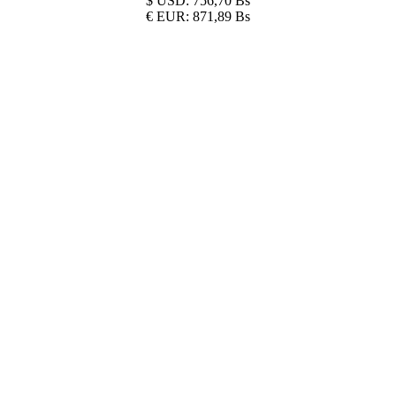
$
USD:
756,70 Bs
€
EUR:
871,89 Bs