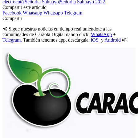
electrocutó|Señorita Sahuayo|Señorita Sahuayo 2022
Compartir este artículo
Facebook
Whatsapp
Whatsapp
Telegram
Compartir
📲 Sigue nuestras noticias en tiempo real uniéndote a las
comunidades de Caraota Digital dando click:
WhatsApp
+
Telegram.
También tenemos app, descárgala:
iOS
y
Android
🌱