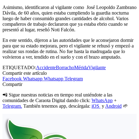
Asimismo, identificaron al vigilante como José Leopoldo Zambrano
Dávila, de 60 años, quien estaba cumpliendo la guardia nocturna
luego de haber consumido grandes cantidades de alcohol. Varios
compañeros de trabajo declararon que ya estaba ebrio cuando se
presentó al lugar, reseñó Noti Falcón.
En este sentido, dijeron a las autoridades que le aconsejaron dormir
para que su estado mejorara, pero el vigilante se rehusó y empezó a
realizar sus rondas de rutina. No fue hasta la madrugada que lo
volvieron a ver, tendido en el suelo y con el brazo amputado.
ETIQUETADO:
Accidente
Borracho
Mérida
Vigilante
Compartir este artículo
Facebook
Whatsapp
Whatsapp
Telegram
Compartir
📲 Sigue nuestras noticias en tiempo real uniéndote a las
comunidades de Caraota Digital dando click:
WhatsApp
+
Telegram.
También tenemos app, descárgala:
iOS
y
Android
🌱