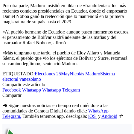
Por otra parte, Maduro insistió en tildar de «fraudulentas» los más
recientes comicios presidenciales en Ecuador, donde el empresario
Daniel Noboa ganó la reelección que lo mantendrá en la primera
magistratura de su país hasta el 2029.
«Al pueblo hermano de Ecuador: aunque pasen momentos oscuros,
el pensamiento de Bolívar saldrá adelante de las mafias y del
usurpador Rafael Noboa», afirmó.
«Más temprano que tarde, el pueblo de Eloy Alfaro y Manuela
Sáenz, el pueblo que vio los ejércitos de Bolívar y Sucre, retomará
su camino legítimo», sentenció Maduro.
ETIQUETADO:
Elecciones 25May
Nicolás Maduro
Sistema
electoral vanezolano
Compartir este artículo
Facebook
Whatsapp
Whatsapp
Telegram
Compartir
📲 Sigue nuestras noticias en tiempo real uniéndote a las
comunidades de Caraota Digital dando click:
WhatsApp
+
Telegram.
También tenemos app, descárgala:
iOS
y
Android
🌱