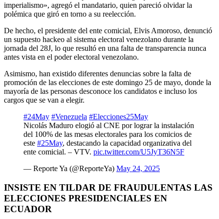
imperialismo», agregó el mandatario, quien pareció olvidar la
polémica que giró en torno a su reelección.
De hecho, el presidente del ente comicial, Elvis Amoroso, denunció
un supuesto hackeo al sistema electoral venezolano durante la
jornada del 28J, lo que resultó en una falta de transparencia nunca
antes vista en el poder electoral venezolano.
Asimismo, han existido diferentes denuncias sobre la falta de
promoción de las elecciones de este domingo 25 de mayo, donde la
mayoría de las personas desconoce los candidatos e incluso los
cargos que se van a elegir.
#24May
#Venezuela
#Elecciones25May
Nicolás Maduro elogió al CNE por lograr la instalación
del 100% de las mesas electorales para los comicios de
este
#25May
, destacando la capacidad organizativa del
ente comicial. – VTV.
pic.twitter.com/U5JyT36N5F
— Reporte Ya (@ReporteYa)
May 24, 2025
INSISTE EN TILDAR DE FRAUDULENTAS LAS
ELECCIONES PRESIDENCIALES EN
ECUADOR