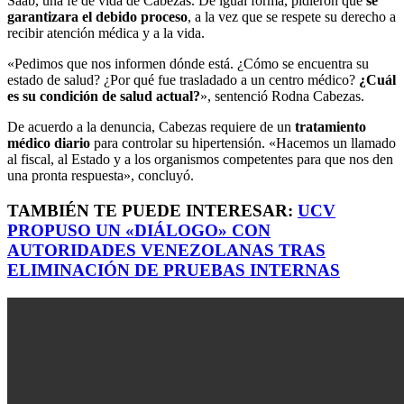
Saab, una fe de vida de Cabezas. De igual forma, pidieron que
se
garantizara el debido proceso
, a la vez que se respete su derecho a
recibir atención médica y a la vida.
«Pedimos que nos informen dónde está. ¿Cómo se encuentra su
estado de salud? ¿Por qué fue trasladado a un centro médico?
¿Cuál
es su condición de salud actual?
», sentenció Rodna Cabezas.
De acuerdo a la denuncia, Cabezas requiere de un
tratamiento
médico diario
para controlar su hipertensión. «Hacemos un llamado
al fiscal, al Estado y a los organismos competentes para que nos den
una pronta respuesta», concluyó.
TAMBIÉN TE PUEDE INTERESAR:
UCV
PROPUSO UN «DIÁLOGO» CON
AUTORIDADES VENEZOLANAS TRAS
ELIMINACIÓN DE PRUEBAS INTERNAS