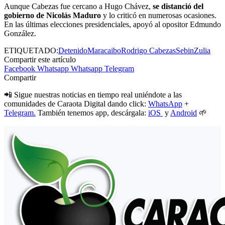
Aunque Cabezas fue cercano a Hugo Chávez,
se distanció del
gobierno de Nicolás Maduro
y lo criticó en numerosas ocasiones.
En las últimas elecciones presidenciales, apoyó al opositor Edmundo
González.
ETIQUETADO:
Detenido
Maracaibo
Rodrigo Cabezas
Sebin
Zulia
Compartir este artículo
Facebook
Whatsapp
Whatsapp
Telegram
Compartir
📲 Sigue nuestras noticias en tiempo real uniéndote a las
comunidades de Caraota Digital dando click:
WhatsApp
+
Telegram.
También tenemos app, descárgala:
iOS
y
Android
🌱