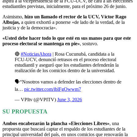
aspira a la vicepresidencia de la FCU-UCV, de cara a las elecciones
estudiantiles previstas, inicialmente, para el próximo 26 de junio.
Asimismo,
hizo un llamado el rector de la UCV, Víctor Rago
Albujas,
a quien exhortó a ponerse «de lado de la verdad, de la
justicia y de la democracia».
«Usted debe hacer todo lo que esté en sus manos para que este
proceso electoral se mantenga en pie»
, sostuvo.
🔴
#NoticiasAhora
| Rosa Cucunubá, candidata a la
FCU-UCV, denunció retrasos en el proceso electoral
estudiantil y aseguró que los estudiantes defenderán la
realización de los comicios dentro de la universidad.
🗣️“Nosotros vamos a defender las elecciones dentro de
la…
pic.twitter.com/iblFgOwwm7
— VPItv (@VPITV)
June 3, 2026
SU PROPUESTA
Ambos encabezarán la plancha «Elecciones Libres»
, una
propuesta que buscará captar el respaldo de los estudiantes de la
principal universidad del país, en unos comicios que renovarán la