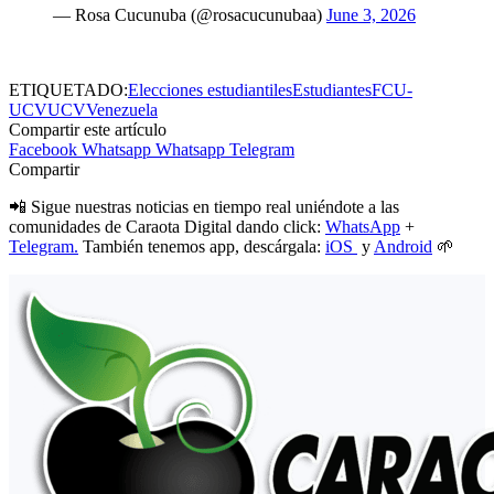
— Rosa Cucunuba (@rosacucunubaa)
June 3, 2026
ETIQUETADO:
Elecciones estudiantiles
Estudiantes
FCU-
UCV
UCV
Venezuela
Compartir este artículo
Facebook
Whatsapp
Whatsapp
Telegram
Compartir
📲 Sigue nuestras noticias en tiempo real uniéndote a las
comunidades de Caraota Digital dando click:
WhatsApp
+
Telegram.
También tenemos app, descárgala:
iOS
y
Android
🌱