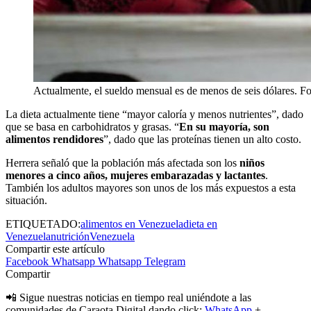
Actualmente, el sueldo mensual es de menos de seis dólares. Fot
La dieta actualmente tiene “mayor caloría y menos nutrientes”, dado
que se basa en carbohidratos y grasas. “
En su mayoría, son
alimentos rendidores
”, dado que las proteínas tienen un alto costo.
Herrera señaló que la población más afectada son los
niños
menores a cinco años, mujeres embarazadas y lactantes
.
También los adultos mayores son unos de los más expuestos a esta
situación.
ETIQUETADO:
alimentos en Venezuela
dieta en
Venezuela
nutrición
Venezuela
Compartir este artículo
Facebook
Whatsapp
Whatsapp
Telegram
Compartir
📲 Sigue nuestras noticias en tiempo real uniéndote a las
comunidades de Caraota Digital dando click:
WhatsApp
+