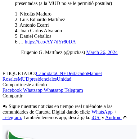
presentadas (a la MUD no se le permitió postular)
1.⁠ ⁠Nicolás Maduro
2.⁠ ⁠Luis Eduardo Martínez
3.⁠ ⁠Antonio Ecarri
4.⁠ ⁠Juan Carlos Alvarado
5.⁠ ⁠Daniel Ceballos
6.⁠…
https://t.co/AY7dYr80DA
— Eugenio G. Martínez (@puzkas)
March 26, 2024
ETIQUETADO:
Candidato
CNE
Destacado
Manuel
Rosales
MUD
presidenciales
Unidad
Compartir este artículo
Facebook
Whatsapp
Whatsapp
Telegram
Compartir
📲 Sigue nuestras noticias en tiempo real uniéndote a las
comunidades de Caraota Digital dando click:
WhatsApp
+
Telegram.
También tenemos app, descárgala:
iOS
y
Android
🌱