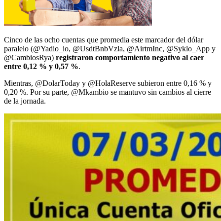
Cinco de las ocho cuentas que promedia este marcador del dólar
paralelo (@Yadio_io, @UsdtBnbVzla, @AirtmInc, @Syklo_App y
@CambiosRya)
registraron comportamiento negativo al caer
entre 0,12 % y 0,57 %
.
Mientras, @DolarToday y @HolaReserve subieron entre 0,16 % y
0,20 %. Por su parte, @Mkambio se mantuvo sin cambios al cierre
de la jornada.