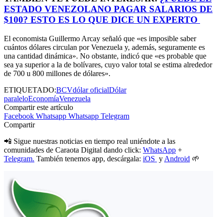
ESTADO VENEZOLANO PAGAR SALARIOS DE
$100? ESTO ES LO QUE DICE UN EXPERTO
El economista Guillermo Arcay señaló que «es imposible saber
cuántos dólares circulan por Venezuela y, además, seguramente es
una cantidad dinámica». No obstante, indicó que «es probable que
sea ya superior a la de bolívares, cuyo valor total se estima alrededor
de 700 u 800 millones de dólares».
ETIQUETADO:
BCV
dólar oficial
Dólar
paralelo
Economía
Venezuela
Compartir este artículo
Facebook
Whatsapp
Whatsapp
Telegram
Compartir
📲 Sigue nuestras noticias en tiempo real uniéndote a las
comunidades de Caraota Digital dando click:
WhatsApp
+
Telegram.
También tenemos app, descárgala:
iOS
y
Android
🌱